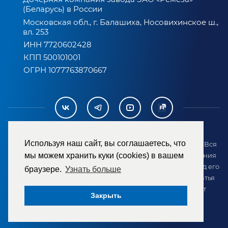
(Беларусь) в России
Московская обл., г. Балашиха, Носовихинское ш.,
вл. 253
ИНН 7720602428
КПП 500101001
ОГРН 1077763870667
Используя наш сайт, вы соглашаетесь, что
2007-2026 © ООО «ТД «РЕМЕЗА». Все права защищены. Вся
информация на сайте размещена в целях предоставления
мы можем хранить куки (cookies) в вашем
возможности покупателю ознакомиться с товаром перед его
браузере.
Узнать больше
приобретением и не является публичной офертой (статья
437 ГК РФ). Внешний вид товара может отличаться от
Закрыть
представленного на сайте.