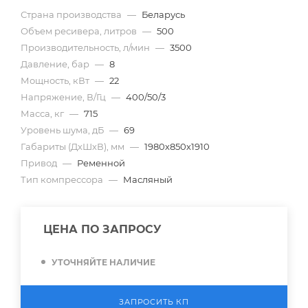
Страна производства
—
Беларусь
Объем ресивера, литров
—
500
Производительность, л/мин
—
3500
Давление, бар
—
8
Мощность, кВт
—
22
Напряжение, В/Гц
—
400/50/3
Масса, кг
—
715
Уровень шума, дБ
—
69
Габариты (ДхШхВ), мм
—
1980х850х1910
Привод
—
Ременной
Тип компрессора
—
Масляный
ЦЕНА ПО ЗАПРОСУ
УТОЧНЯЙТЕ НАЛИЧИЕ
ЗАПРОСИТЬ КП