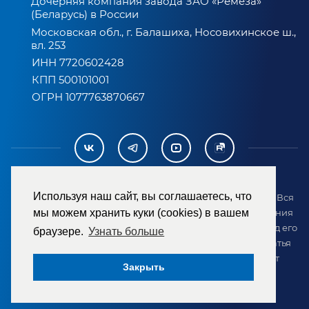
Дочерняя компания завода ЗАО «Ремеза»
(Беларусь) в России
Московская обл., г. Балашиха, Носовихинское ш.,
вл. 253
ИНН 7720602428
КПП 500101001
ОГРН 1077763870667
Используя наш сайт, вы соглашаетесь, что
2007-2026 © ООО «ТД «РЕМЕЗА». Все права защищены. Вся
мы можем хранить куки (cookies) в вашем
информация на сайте размещена в целях предоставления
возможности покупателю ознакомиться с товаром перед его
браузере.
Узнать больше
приобретением и не является публичной офертой (статья
437 ГК РФ). Внешний вид товара может отличаться от
Закрыть
представленного на сайте.