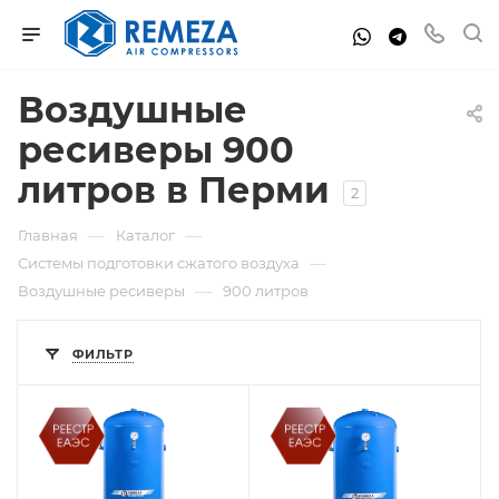
Воздушные
ресиверы 900
литров в Перми
2
—
—
Главная
Каталог
—
Системы подготовки сжатого воздуха
—
Воздушные ресиверы
900 литров
ФИЛЬТР