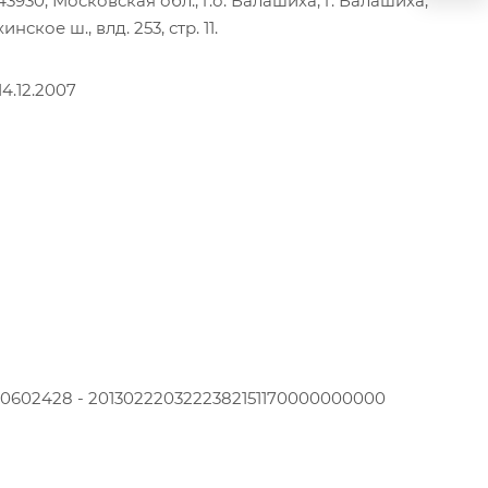
930, Московская обл., г.о. Балашиха, г. Балашиха,
ское ш., влд. 253, стр. 11.
4.12.2007
20602428 - 2013022203222382151170000000000