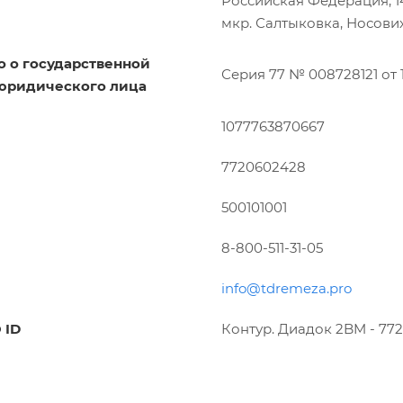
Российская Федерация, 143
мкр. Салтыковка, Носовихин
о о государственной
Серия 77 № 008728121 от 1
юридического лица
1077763870667
7720602428
500101001
8-800-511-31-05
info@tdremeza.pro
 ID
Контур. Диадок 2BM - 77