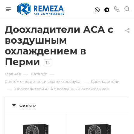
Доохладители ACA с
воздушным
охлаждением в
Перми
14
—
—
Главная
Каталог
—
Системы подготовки сжатого воздуха
Доохладители
—
Доохладители ACA с воздушным охлаждением
ФИЛЬТР