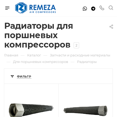
Радиаторы для
поршневых
компрессоров
2
—
—
Главная
Каталог
Запчасти и расходные материалы
—
—
Для поршневых компрессоров
Радиаторы
ФИЛЬТР