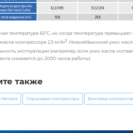
чая температура 65°С, но когда температура превышает 
3
масла компрессора 2,5 мг/м
. Низкий/высокий унос мас
ность эксплуатации (например, если унос масла составл
нта снижается до 2000 часов работы).
ите также
ы Remeza
Поршневые компрессоры
Винтовые компрессо