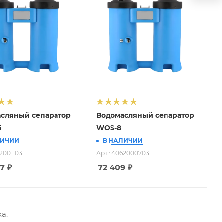
сляный сепаратор
Водомасляный сепаратор
5
WOS-8
ЛИЧИИ
В НАЛИЧИИ
62001103
Арт.: 4062000703
47
₽
72 409
₽
а.