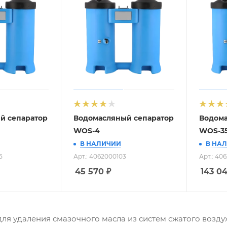
й сепаратор
Водомасляный сепаратор
Водома
WOS-4
WOS-3
В НАЛИЧИИ
В НА
5
Арт.: 4062000103
Арт.: 40
45 570
₽
143 0
ля удаления смазочного масла из систем сжатого воздух