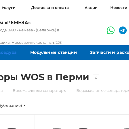
Услуги
Доставка и оплата
Акции
Новости
ом «РЕМЕЗА»
да ЗАО «Ремеза» (Беларусь) в
ашиха, Носовихинское ш., вл. 253
воздуха
Модульные станции
Запчасти и рас
оры WOS в Перми
4
—
—
ха
Водомасляные сепараторы
Водомасляные сепаратор
(убывание)