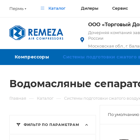
Каталог
Дилеры
Сервис
Пермь
ООО «Торговый Д
Дочерняя компания заво
России
Московская обл., г. Бал
Компрессоры
Системы подготовки сжатого 
Водомасляные сепарат
—
—
Главная
Каталог
Системы подготовки сжатого возду
По умолчанию 
ФИЛЬТР ПО ПАРАМЕТРАМ