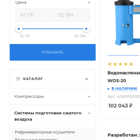
Цена
42 176
132 394
ПОКАЗАТЬ
Водомасляны
КАТАЛОГ
WOS-20
В НАЛИЧИИ
Компрессоры
Арт.: 406000008
102 043
₽
Системы подготовки сжатого
воздуха
Рефрижераторные осушители
Разработан
д
Воздушные ресиверы