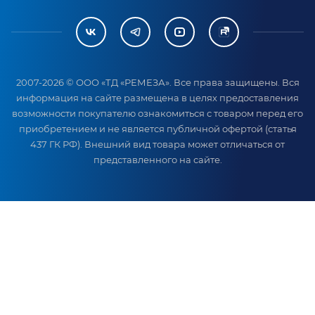
2007-2026 © ООО «ТД «РЕМЕЗА». Все права защищены. Вся
информация на сайте размещена в целях предоставления
возможности покупателю ознакомиться с товаром перед его
приобретением и не является публичной офертой (статья
437 ГК РФ). Внешний вид товара может отличаться от
представленного на сайте.