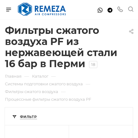
Фильтры сжатого
воздуха PF из
нержавеющей стали
16 бар в Перми
18
—
—
Главная
Каталог
—
Системы подготовки сжатого воздуха
—
Фильтры сжатого воздуха
Процессные фильтры сжатого воздуха PF
ФИЛЬТР