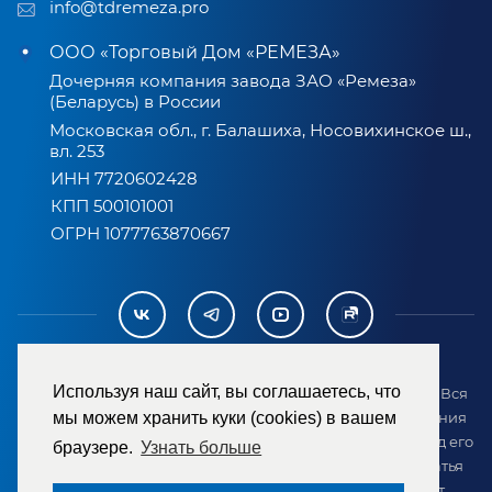
info@tdremeza.pro
ООО «Торговый Дом «РЕМЕЗА»
Дочерняя компания завода ЗАО «Ремеза»
(Беларусь) в России
Московская обл., г. Балашиха, Носовихинское ш.,
вл. 253
ИНН 7720602428
КПП 500101001
ОГРН 1077763870667
Используя наш сайт, вы соглашаетесь, что
2007-2026 © ООО «ТД «РЕМЕЗА». Все права защищены. Вся
информация на сайте размещена в целях предоставления
мы можем хранить куки (cookies) в вашем
возможности покупателю ознакомиться с товаром перед его
браузере.
Узнать больше
приобретением и не является публичной офертой (статья
437 ГК РФ). Внешний вид товара может отличаться от