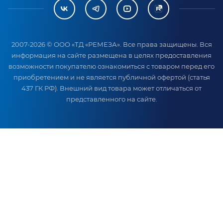
2007-2026 © ООО «ТД «РЕМЕЗА». Все права защищены. Вся
информация на сайте размещена в целях предоставления
возможности покупателю ознакомиться с товаром перед его
приобретением и не является публичной офертой (статья
437 ГК РФ). Внешний вид товара может отличаться от
представленного на сайте.