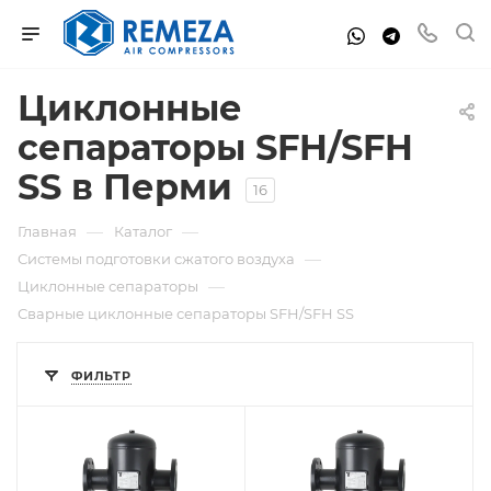
Циклонные
сепараторы SFH/SFH
SS в Перми
16
—
—
Главная
Каталог
—
Системы подготовки сжатого воздуха
—
Циклонные сепараторы
Сварные циклонные сепараторы SFH/SFH SS
ФИЛЬТР