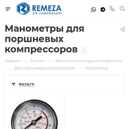
Манометры для
поршневых
компрессоров
1
—
—
Главная
Каталог
Запчасти и расходные материалы
—
—
Для поршневых компрессоров
Манометры
ФИЛЬТР