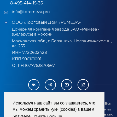
8-495-414-15-35
info@tdremeza.pro
ООО «Торговый Дом «РЕМЕЗА»
Дочерняя компания завода ЗАО «Ремеза»
(Беларусь) в России
Московская обл., г. Балашиха, Носовихинское ш.,
вл. 253
ИНН 7720602428
КПП 500101001
ОГРН 1077763870667
Используя наш сайт, вы соглашаетесь, что
2007-2026 © ООО «ТД «РЕМЕЗА». Все права защищены. Вся
информация на сайте размещена в целях предоставления
мы можем хранить куки (cookies) в вашем
возможности покупателю ознакомиться с товаром перед его
браузере.
Узнать больше