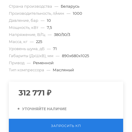
Страна производства
—
Беларусь
Производительность, л/мин
—
1000
Давление, бар
—
10
Мощность, кВт
—
7,5
Напряжение, В/Гц
—
380/50/3
Масса, кг
—
225
Уровень шума, дБ
—
71
Габариты (ДхШхВ), мм
—
890х680х1025
Привод
—
Ременной
Тип компрессора
—
Масляный
312 771
₽
УТОЧНЯЙТЕ НАЛИЧИЕ
ЗАПРОСИТЬ КП