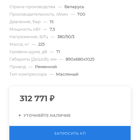
Страна производства
—
Беларусь
Производительность, л/мин
—
700
Давление, бар
—
15
Мощность, кВт
—
7,5
Напряжение, В/Гц
—
380/50/3
Масса, кг
—
225
Уровень шума, дБ
—
71
Габариты (ДхШхВ), мм
—
890х680х1025
Привод
—
Ременной
Тип компрессора
—
Масляный
312 771
₽
УТОЧНЯЙТЕ НАЛИЧИЕ
ЗАПРОСИТЬ КП