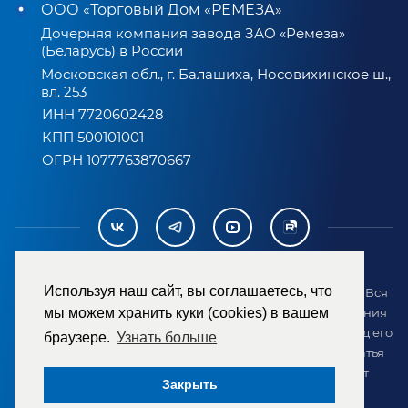
ООО «Торговый Дом «РЕМЕЗА»
Дочерняя компания завода ЗАО «Ремеза»
(Беларусь) в России
Московская обл., г. Балашиха, Носовихинское ш.,
вл. 253
ИНН 7720602428
КПП 500101001
ОГРН 1077763870667
Используя наш сайт, вы соглашаетесь, что
2007-2026 © ООО «ТД «РЕМЕЗА». Все права защищены. Вся
информация на сайте размещена в целях предоставления
мы можем хранить куки (cookies) в вашем
возможности покупателю ознакомиться с товаром перед его
браузере.
Узнать больше
приобретением и не является публичной офертой (статья
437 ГК РФ). Внешний вид товара может отличаться от
Закрыть
представленного на сайте.